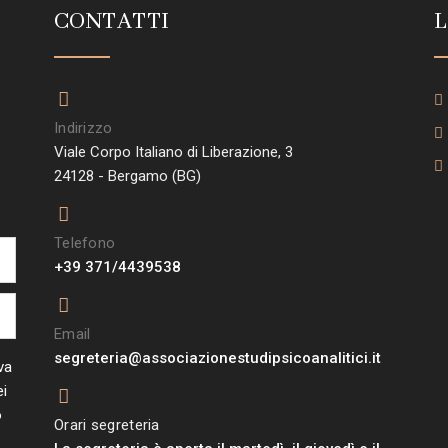
CONTATTI
L
Indirizzo
o
Viale Corpo Italiano di Liberazione, 3
24128 - Bergamo (BG)
Telefono
+39 371/4439538
Email
segreteria@associazionestudipsicoanalitici.it
va
ei
o
Orari segreteria