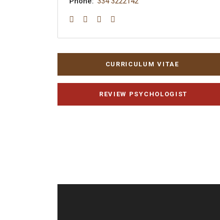
Phone:
334 3222142
CURRICULUM VITAE
REVIEW PSYCHOLOGIST