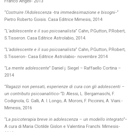
Franco Angeli- 2013
“
Costruire l’Adolescenza -tra immedesimazione e bisogni
-“
Pietro Roberto Goisis. Casa Editrice Mimesis, 2014
“
L’adolescente e il suo psicoanalista
” Cahn, P.Gutton, P.Robert,
S.Tisseron. Casa Editrice Astrolabio, 2014.
“
L’adolescente e il suo psicoanalista
” Cahn, P.Gutton, P.Robert,
S.Tisseron- Casa Editrice Astrolabio- novembre 2014
“
La mente adolescente
” Daniel j. Siegel – Raffaello Cortina –
2014
“
Ragazzi non pensati, esperienze di cura con gli adolescenti –
un contributo psicoanalitico
-“D. Alessi, L. Bergamaschi, F.
Codignola, G. Galli, A. I. Longo, A. Moroni, F. Piccinini, A. Viani.-
Mimesis, 2016
“
La psicoterapia breve in adolescenza – un modello integrato”
–
A cura di Maria Clotilde Gislon e Valentina Franchi. Mimesis-