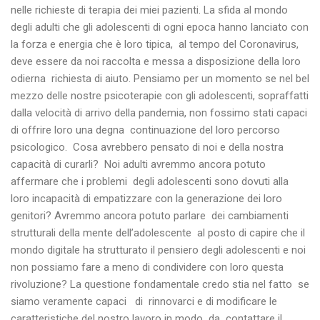
nelle richieste di terapia dei miei pazienti. La sfida al mondo
degli adulti che gli adolescenti di ogni epoca hanno lanciato con
la forza e energia che è loro tipica, al tempo del Coronavirus,
deve essere da noi raccolta e messa a disposizione della loro
odierna richiesta di aiuto. Pensiamo per un momento se nel bel
mezzo delle nostre psicoterapie con gli adolescenti, sopraffatti
dalla velocità di arrivo della pandemia, non fossimo stati capaci
di offrire loro una degna continuazione del loro percorso
psicologico. Cosa avrebbero pensato di noi e della nostra
capacità di curarli? Noi adulti avremmo ancora potuto
affermare che i problemi degli adolescenti sono dovuti alla
loro incapacità di empatizzare con la generazione dei loro
genitori? Avremmo ancora potuto parlare dei cambiamenti
strutturali della mente dell’adolescente al posto di capire che il
mondo digitale ha strutturato il pensiero degli adolescenti e noi
non possiamo fare a meno di condividere con loro questa
rivoluzione? La questione fondamentale credo stia nel fatto se
siamo veramente capaci di rinnovarci e di modificare le
caratteristiche del nostro lavoro in modo da contattare il