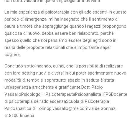
non sottovalutare in questa tipologia di interventi.
La mia esperienza di psicoterapia con gli adolescenti, in questo
periodo di emergenza, mi ha insegnato che il sentimento di
paura e timore che sopraggiunge quando i ragazzi propongono
qualcosa di nuovo, debba essere ben rielaborato, perché
spesso quello che noi pensiamo essere degli agiti sono in
realtà delle proposte relazionali che è importante saper
cogliere.
Concludo sottolineando, quindi, che la possibilità di realizzare
con loro setting nuovi e diversi in cui poter sperimentare nuove
modalità di tempo e soprattutto spazio in seduta è stata
un’esperienza arricchente e gratificante.Dott. Paolo
VassalloPsicologo – PsicoterapeutaPsicoanalista IFPSDocente
di psicoterapia dell’adolescenzaScuola di Psicoterapia
Psicoanalitica di Torino
p.vassallo@me.com
via de Sonnaz,
618100 Imperia